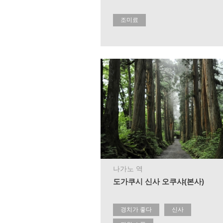
조미료
나가노 역
도가쿠시 신사 오쿠샤(본사)
경치가 좋다
신사