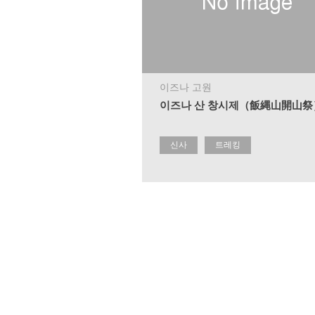
이즈나 고원
이즈나 산 창시제（飯縄山開山祭
신사
트레킹