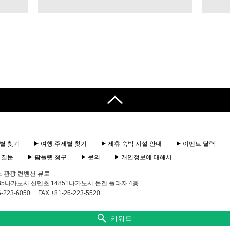
별 찾기
여행 주제별 찾기
제휴 숙박 시설 안내
이벤트 달력
 질문
팜플렛 청구
문의
개인정보에 대해서
노 관광 컨벤션 뷰로
0835나가노시 신덴초 14851나가노시 몬젠 플라자 4층
-223-6050
FAX +81-26-223-5520
키워드