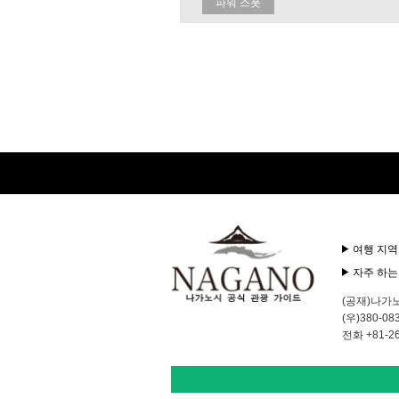
파워 스폿
여행 지역
자주 하는
(공재)나가
(우)380-
전화 +81-26