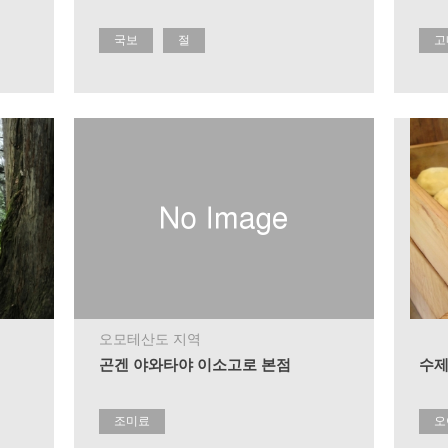
국보
절
고
오모테산도 지역
곤겐 야와타야 이소고로 본점
수제
조미료
오