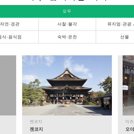
모두
자연·경관
사찰·불각
뮤지엄·관광
음식·음식점
숙박·온천
선물
젠코지
마츠
젠코지
오야