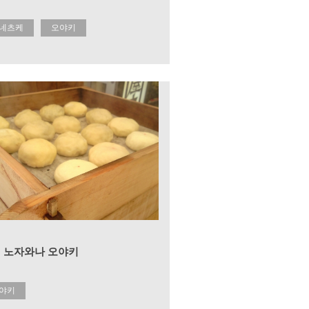
네츠케
오야키
 노자와나 오야키
야키