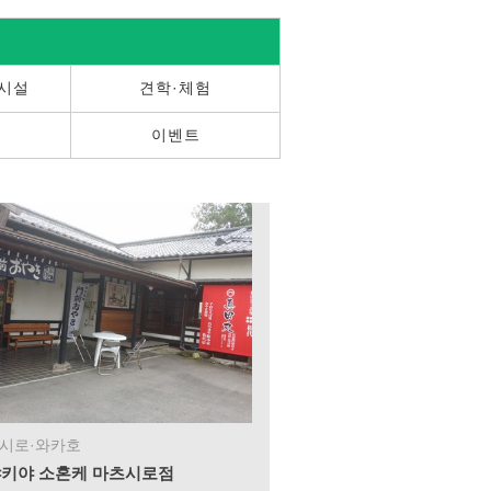
 시설
견학·체험
이벤트
시로·와카호
키야 소혼케 마츠시로점