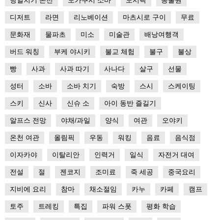
당일치기 온천
도가쿠시 소바
도시락
동물원
디저트
라면
리노베이션
마츠시로 구이
무료
문화재
물파초
미소
미술관
배낭여행객
버드 워칭
부케 야시키
불교 체험
불구
불상
빵
사과
사과 따기
사나다
살구
선물
성터
소바
소바 치기
숙방
스시
스케이팅
스키
신사
신슈 소
아이 동반 즐길기
알프스 전망
야채/과일
양식
여관
오야키
온천 여관
올림픽
우동
워킹
음료
음식점
이자카야
이탈리안
인력거
일식
자전거 대여
전설
절
젠코지
조미료
죽 세공
중국요리
지비에 요리
참마
채소절임
카누
카페
캠프
토주
트레킹
특집
파워 스폿
평화 학습