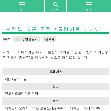
검색하기
톱
화
면
나가노 등불 축제（長野灯明まつり）
여
아이 동반 즐길기
젠코지
키워드 :
행
지
역
나가노 도묘마쓰리는 나가노 올림픽 개최를 기념한 이벤트로 기간중
별
은 젠코지(善光寺)를 다섯색의 빛으로 라이트업 합니다.
찾
기
개최 기간
여
2월11일〜19일
행
주
장소
제
젠코지오모테산도 지역
별
찾
주소
기
나가노시 오아자 나가노 모토요시초 491-이（나가노 IC에서 약 10k