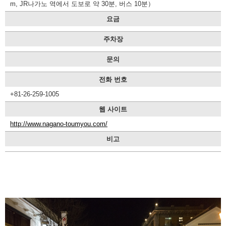
m, JR나가노 역에서 도보로 약 30분, 버스 10분）
제
휴
요금
숙
박
주차장
시
설
문의
안
내
전화 번호
이
+81-26-259-1005
벤
웹 사이트
트
달
http://www.nagano-toumyou.com/
력
비고
교
통
안
내
관
광
안