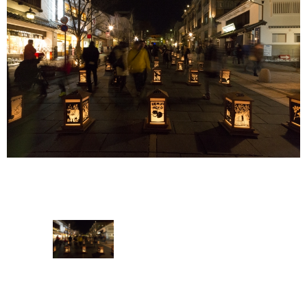
내
소
정
보
자
주
하
는
질
문
팜
플
렛
청
구
문
의