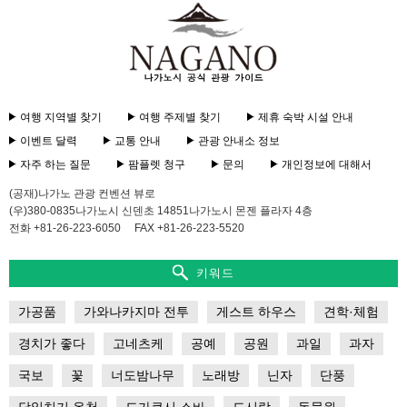
여행 지역별 찾기
여행 주제별 찾기
제휴 숙박 시설 안내
이벤트 달력
교통 안내
관광 안내소 정보
자주 하는 질문
팜플렛 청구
문의
개인정보에 대해서
(공재)나가노 관광 컨벤션 뷰로
(우)380-0835나가노시 신덴초 14851나가노시 몬젠 플라자 4층
전화 +81-26-223-6050
FAX +81-26-223-5520
키워드
가공품
가와나카지마 전투
게스트 하우스
견학·체험
경치가 좋다
고네츠케
공예
공원
과일
과자
국보
꽃
너도밤나무
노래방
닌자
단풍