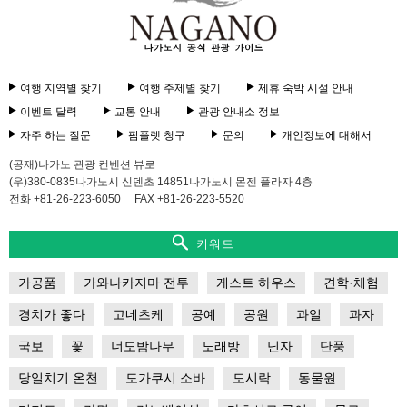
여행 지역별 찾기
여행 주제별 찾기
제휴 숙박 시설 안내
이벤트 달력
교통 안내
관광 안내소 정보
자주 하는 질문
팜플렛 청구
문의
개인정보에 대해서
(공재)나가노 관광 컨벤션 뷰로
(우)380-0835나가노시 신덴초 14851나가노시 몬젠 플라자 4층
전화 +81-26-223-6050
FAX +81-26-223-5520
키워드
가공품
가와나카지마 전투
게스트 하우스
견학·체험
경치가 좋다
고네츠케
공예
공원
과일
과자
국보
꽃
너도밤나무
노래방
닌자
단풍
당일치기 온천
도가쿠시 소바
도시락
동물원