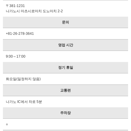
내
〒381-1231
소
나가노시 마츠시로마치 도노마치 2-2
정
보
문의
자
+81-26-278-3641
주
하
영업 시간
는
질
9:00～17:00
문
정기 휴일
팜
플
화요일(일정하지 않음)
렛
청
교통편
구
나가노 IC에서 차로 5분
문
의
주차장
○