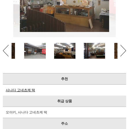
제
휴
숙
박
시
설
안
내
이
벤
트
달
력
추천
교
사나다 고네츠케 떡
통
안
취급 상품
내
오야키, 사나다 고네츠케 떡
관
광
주소
안