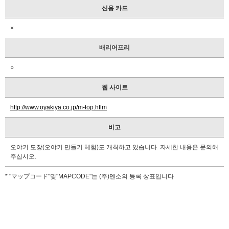
신용 카드
×
배리어프리
○
웹 사이트
http://www.oyakiya.co.jp/m-top.htlm
비고
오야키 도장(오야키 만들기 체험)도 개최하고 있습니다. 자세한 내용은 문의해
주십시오.
* "マップコード"및"MAPCODE"는 (주)덴소의 등록 상표입니다