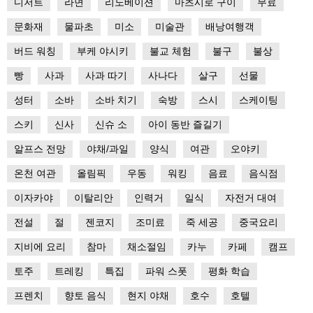
디저트
라면
리노베이션
마츠시로 구이
무료
문화재
물파초
미소
미술관
배낭여행객
버드 워칭
부케 야시키
불교 체험
불구
불상
빵
사과
사과 따기
사나다
살구
선물
성터
소바
소바 치기
숙방
스시
스케이팅
스키
신사
신슈 소
아이 동반 즐길기
알프스 전망
야채/과일
양식
여관
오야키
온천 여관
올림픽
우동
워킹
음료
음식점
이자카야
이탈리안
인력거
일식
자전거 대여
전설
절
젠코지
조미료
죽 세공
중국요리
지비에 요리
참마
채소절임
카누
카페
캠프
토주
트레킹
특집
파워 스폿
평화 학습
프렌치
향토 음식
현지 야채
호수
호텔