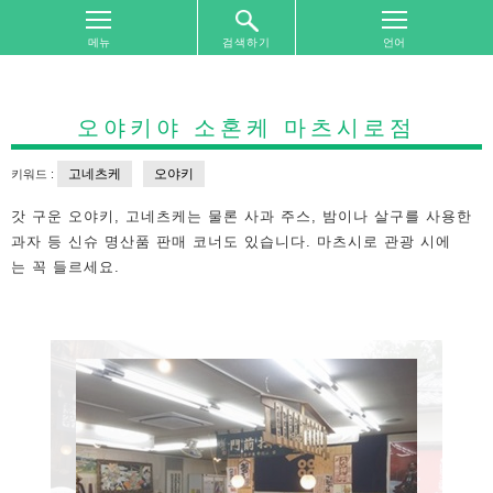
검색하기
톱
화
면
오야키야 소혼케 마츠시로점
여
고네츠케
오야키
키워드 :
행
지
갓 구운 오야키, 고네츠케는 물론 사과 주스, 밤이나 살구를 사용한
역
과자 등 신슈 명산품 판매 코너도 있습니다. 마츠시로 관광 시에
별
는 꼭 들르세요.
찾
기
여
행
주
제
별
찾
기