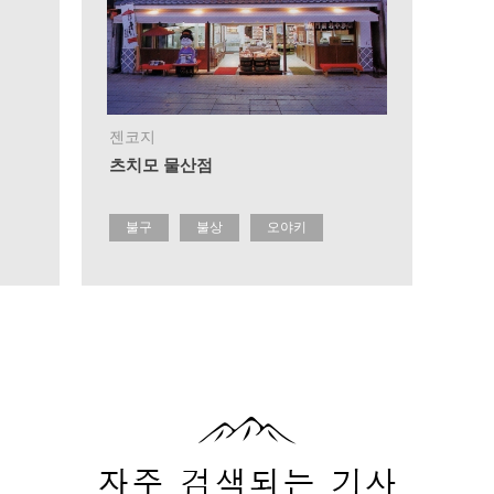
젠코지
츠치모 물산점
불구
불상
오야키