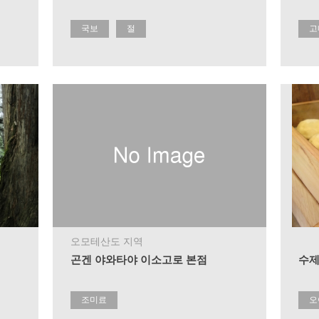
국보
절
고
오모테산도 지역
곤겐 야와타야 이소고로 본점
수제
조미료
오