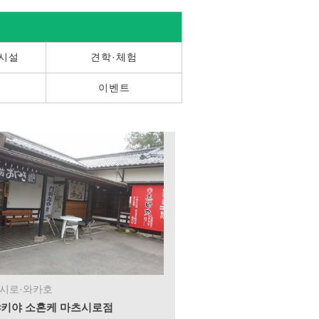
 시설
견학·체험
이벤트
시로·와카호
키야 소혼케 마츠시로점