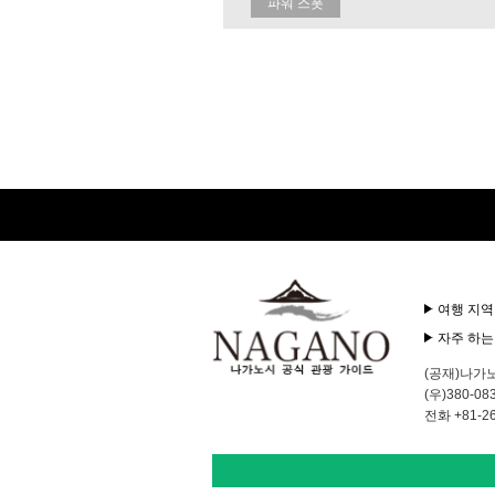
파워 스폿
여행 지역
자주 하는
(공재)나가
(우)380-
전화 +81-26