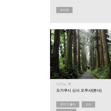
조미료
나가노 역
도가쿠시 신사 오쿠샤(본사)
경치가 좋다
신사