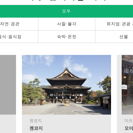
모두
자연·경관
사찰·불각
뮤지엄·관광
음식·음식점
숙박·온천
선물
젠코지
마츠
젠코지
오야