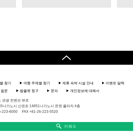
별 찾기
여행 주제별 찾기
제휴 숙박 시설 안내
이벤트 달력
 질문
팜플렛 청구
문의
개인정보에 대해서
노 관광 컨벤션 뷰로
0835나가노시 신덴초 14851나가노시 몬젠 플라자 4층
-223-6050
FAX +81-26-223-5520
키워드