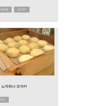
네츠케
오야키
 노자와나 오야키
야키