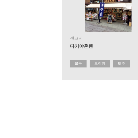
젠코지
다키야혼텐
불구
오야키
토주