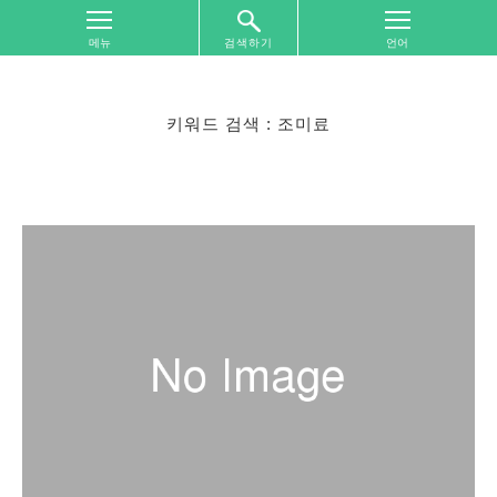
검색하기
톱
화
면
키워드 검색 : 조미료
여
행
지
역
별
찾
기
여
행
주
제
별
찾
기