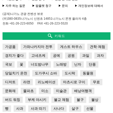
자주 하는 질문
팜플렛 청구
문의
개인정보에 대해서
(공재)나가노 관광 컨벤션 뷰로
(우)380-0835나가노시 신덴초 14851나가노시 몬젠 플라자 4층
전화 +81-26-223-6050
FAX +81-26-223-5520
키워드
가공품
가와나카지마 전투
게스트 하우스
견학·체험
경치가 좋다
고네츠케
공예
공원
과일
과자
국보
꽃
너도밤나무
노래방
닌자
단풍
당일치기 온천
도가쿠시 소바
도시락
동물원
디저트
라면
리노베이션
마츠시로 구이
무료
문화재
물파초
미소
미술관
배낭여행객
버드 워칭
부케 야시키
불교 체험
불구
불상
빵
사과
사과 따기
사나다
살구
선물