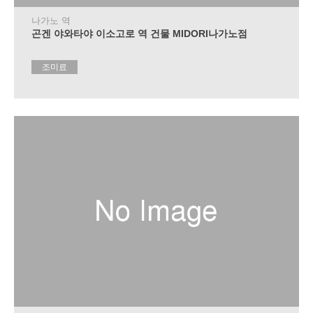
내
소
나가노 역
정
곤겐 야와타야 이소고로 역 건물 MIDORI나가노점
보
조미료
자
주
하
는
질
문
팜
플
렛
청
구
문
의