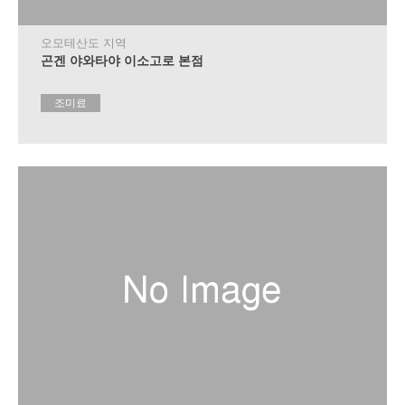
제
휴
숙
오모테산도 지역
박
곤겐 야와타야 이소고로 본점
시
설
조미료
안
내
이
벤
트
달
력
교
통
안
내
관
광
안