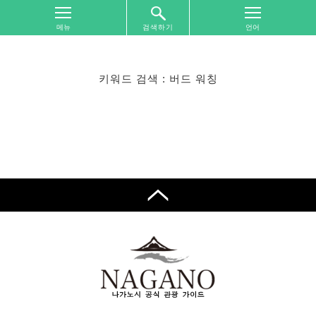
검색하기
톱
화
면
키워드 검색 : 버드 워칭
여
행
지
역
별
찾
기
여
행
주
제
별
찾
기