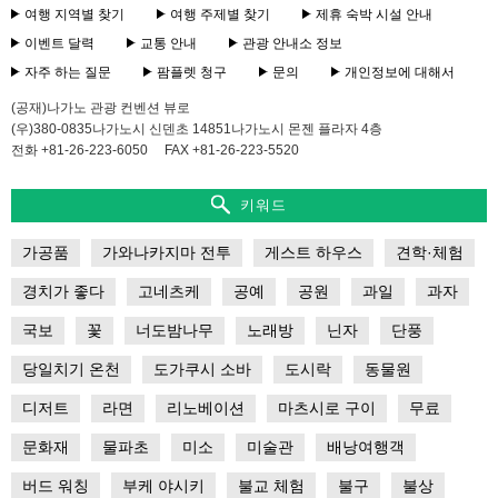
제
여행 지역별 찾기
여행 주제별 찾기
제휴 숙박 시설 안내
휴
이벤트 달력
교통 안내
관광 안내소 정보
숙
박
자주 하는 질문
팜플렛 청구
문의
개인정보에 대해서
시
(공재)나가노 관광 컨벤션 뷰로
설
(우)380-0835나가노시 신덴초 14851나가노시 몬젠 플라자 4층
안
전화 +81-26-223-6050
FAX +81-26-223-5520
내
이
키워드
벤
트
가공품
가와나카지마 전투
게스트 하우스
견학·체험
달
력
경치가 좋다
고네츠케
공예
공원
과일
과자
국보
꽃
너도밤나무
노래방
닌자
단풍
교
통
당일치기 온천
도가쿠시 소바
도시락
동물원
안
내
디저트
라면
리노베이션
마츠시로 구이
무료
관
문화재
물파초
미소
미술관
배낭여행객
광
안
버드 워칭
부케 야시키
불교 체험
불구
불상