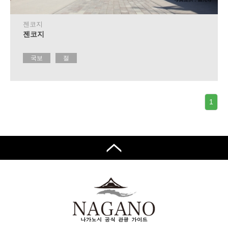
제
휴
숙
젠코지
박
젠코지
시
설
국보
절
안
내
이
1
벤
트
달
력
교
통
안
내
관
광
안