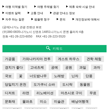
내
소
여행 지역별 찾기
여행 주제별 찾기
제휴 숙박 시설 안내
정
이벤트 달력
교통 안내
관광 안내소 정보
보
자주 하는 질문
팜플렛 청구
문의
개인정보에 대해서
자
(공재)나가노 관광 컨벤션 뷰로
주
(우)380-0835나가노시 신덴초 14851나가노시 몬젠 플라자 4층
하
전화 +81-26-223-6050
FAX +81-26-223-5520
는
질
문
키워드
팜
가공품
가와나카지마 전투
게스트 하우스
견학·체험
플
렛
경치가 좋다
고네츠케
공예
공원
과일
과자
청
국보
꽃
너도밤나무
노래방
닌자
단풍
구
당일치기 온천
도가쿠시 소바
도시락
동물원
문
의
디저트
라면
리노베이션
마츠시로 구이
무료
문화재
물파초
미소
미술관
배낭여행객