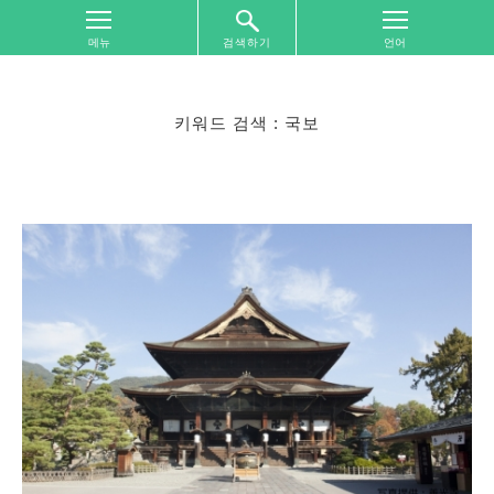
검색하기
톱
화
면
키워드 검색 : 국보
여
행
지
역
별
찾
기
여
행
주
제
별
찾
기