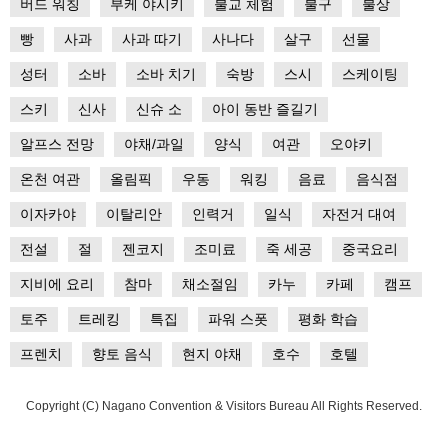
버드 워칭
부케 야시키
불교 체험
불구
불상
빵
사과
사과 따기
사나다
살구
선물
성터
소바
소바 치기
숙방
스시
스케이팅
스키
신사
신슈 소
아이 동반 즐길기
알프스 전망
야채/과일
양식
여관
오야키
온천 여관
올림픽
우동
워킹
음료
음식점
이자카야
이탈리안
인력거
일식
자전거 대여
전설
절
젠코지
조미료
죽 세공
중국요리
지비에 요리
참마
채소절임
카누
카페
캠프
토주
트레킹
특집
파워 스폿
평화 학습
프렌치
향토 음식
현지 야채
호수
호텔
Copyright (C) Nagano Convention & Visitors Bureau All Rights Reserved.