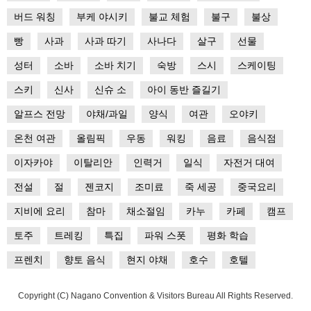
버드 워칭
부케 야시키
불교 체험
불구
불상
빵
사과
사과 따기
사나다
살구
선물
성터
소바
소바 치기
숙방
스시
스케이팅
스키
신사
신슈 소
아이 동반 즐길기
알프스 전망
야채/과일
양식
여관
오야키
온천 여관
올림픽
우동
워킹
음료
음식점
이자카야
이탈리안
인력거
일식
자전거 대여
전설
절
젠코지
조미료
죽 세공
중국요리
지비에 요리
참마
채소절임
카누
카페
캠프
토주
트레킹
특집
파워 스폿
평화 학습
프렌치
향토 음식
현지 야채
호수
호텔
Copyright (C) Nagano Convention & Visitors Bureau All Rights Reserved.