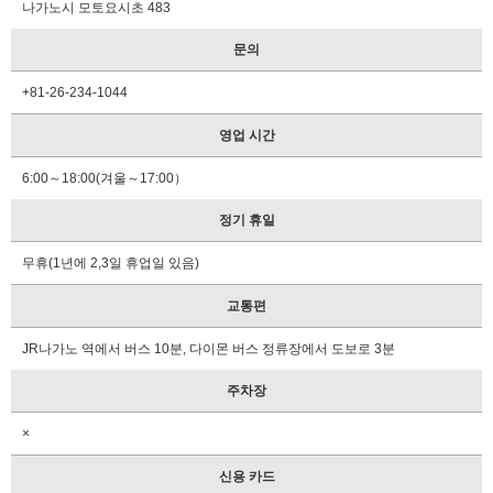
내
나가노시 모토요시초 483
소
정
문의
보
+81-26-234-1044
자
주
영업 시간
하
는
6:00～18:00(겨울～17:00）
질
문
정기 휴일
팜
무휴(1년에 2,3일 휴업일 있음)
플
렛
교통편
청
구
JR나가노 역에서 버스 10분, 다이몬 버스 정류장에서 도보로 3분
문
주차장
의
×
신용 카드