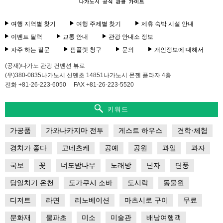
여행 지역별 찾기
여행 주제별 찾기
제휴 숙박 시설 안내
이벤트 달력
교통 안내
관광 안내소 정보
자주 하는 질문
팜플렛 청구
문의
개인정보에 대해서
(공재)나가노 관광 컨벤션 뷰로
(우)380-0835나가노시 신덴초 14851나가노시 몬젠 플라자 4층
전화 +81-26-223-6050
FAX +81-26-223-5520
키워드
가공품
가와나카지마 전투
게스트 하우스
견학·체험
경치가 좋다
고네츠케
공예
공원
과일
과자
국보
꽃
너도밤나무
노래방
닌자
단풍
당일치기 온천
도가쿠시 소바
도시락
동물원
디저트
라면
리노베이션
마츠시로 구이
무료
문화재
물파초
미소
미술관
배낭여행객