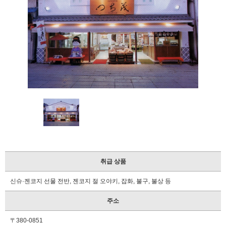
제
휴
숙
박
시
설
안
내
이
벤
트
달
력
교
통
취급 상품
안
내
신슈·젠코지 선물 전반, 젠코지 절 오야키, 잡화, 불구, 불상 등
관
주소
광
안
〒380-0851