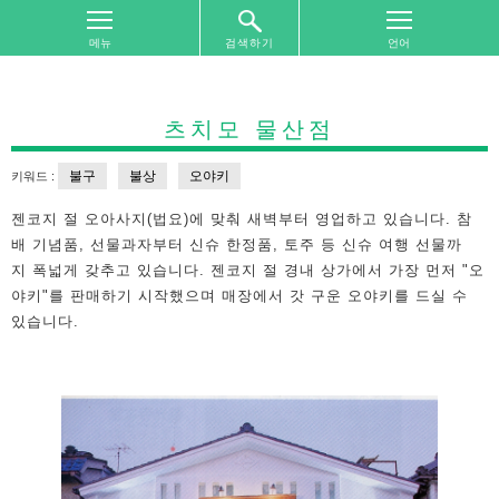
검색하기
톱
화
면
츠치모 물산점
여
불구
불상
오야키
키워드 :
행
지
젠코지 절 오아사지(법요)에 맞춰 새벽부터 영업하고 있습니다. 참
역
배 기념품, 선물과자부터 신슈 한정품, 토주 등 신슈 여행 선물까
별
지 폭넓게 갖추고 있습니다. 젠코지 절 경내 상가에서 가장 먼저 "오
찾
기
야키"를 판매하기 시작했으며 매장에서 갓 구운 오야키를 드실 수
있습니다.
여
행
주
제
별
찾
기